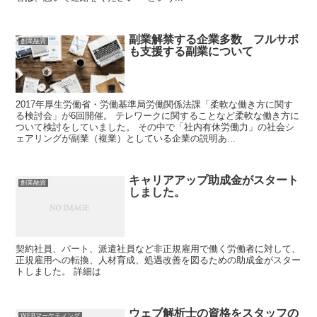
副業解禁する企業多数 フルサポ
創業融資
も支援する副業について
2017年厚生労働省・労働基準局労働関係法課「柔軟な働き方に関す
る検討会」が6回開催。 テレワークに関することなど柔軟な働き方に
ついて検討をしていました。 その中で「社内有休労働力」の社会シ
ェアリングが副業（複業）としている企業の説明あ...
キャリアアップ助成金がスタート
創業融資
しました。
契約社員、パート、派遣社員など非正規雇用で働く労働者に対して、
正規雇用への転換、人材育成、処遇改善を図るための助成金がスター
トしました。 詳細は
ウェブ解析士の資格をスタッフの
WEBマーケティング