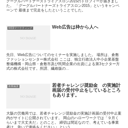
グーグルパートナーズトライアスロン2015のトロフィーが届きまし
た。 「グーグルパートナーズトライアスロン2015」というキャンペ
ーンで 最後まで完走をしたということでした。
Web広告は枠から人へ
WEBマーケティング
先日、Web広告についてのセミナーを実施しました。 場所は、倉敷
ファッションセンター株式会社 ここは、独立行政法人中小企業基盤
整備機構・岡山県・倉敷市及び民間企業の出資による第3セクター方
式の株式会社です。所謂、繊維版の...
若者チャレンジ奨励金 の実施計
創業融資
画届の受付中止をしているところ
もあります。
大阪の労働局では、若者チャレンジ奨励金の実施計画届の受付中止案
内がサイトに公開されています。 岡山のハローワークでは「９月く
らいまで大丈夫だ」とのこと。 締切は間近なので、考えている事業
者は、急いで連絡をください・ という...