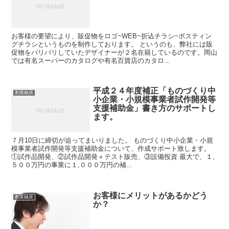
お客様の要望により、販促物をロゴ~WEB~折込チラシ~ポスティン
グチラシというものを制作しております。 というのも、弊社には販
促物をバリバリしていたデザイナーが２名在籍しているのです。岡山
では有名スーパーのカタログや有名百貨店のカタロ...
平成２４年度補正「ものづくり中
創業融資
小企業・小規模事業者試作開発等
支援補助金」書き方のサポートし
ます。
７月10日に締切が迫ってまいりました。 ものづくり中小企業・小規
模事業者試作開発等支援補助金について、作成サポート致します。
①試作品開発、②試作品開発＋テスト販売、③設備投資 最大で、１,
５００万円の事業に１,０００万円の補...
お客様にメリットがあるかどう
創業融資
か？