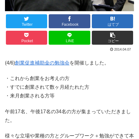
Twitter
Facebook
はてブ
Pocket
LINE
コピー
2014.04.07
(4/6)
創業促進補助金の勉強会
を開催しました。
・これから創業をお考えの方
・すでに創業されて数ヶ月経たれた方
・来月創業される方等
午前17名、午後17名の34名の方が集まっていただきまし
た。
様々な立場や業種の方とグループワーク＋勉強ができて本