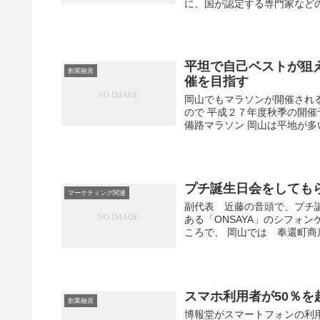
に、国が認定する専門家などの
平坦で自己ベストが狙
創業融資
催を目指す
岡山でもマラソンが開催され
ので 平成２７年度秋季の開催
備路マラソン 岡山は平地が多い
プチ誕生日会をしても
マーケティング関連
副代表 近藤の音頭で、プチ
ある「ONSAYA」のシフォン
ころで、 岡山では 奉還町商店.
スマホ利用者が50％を
創業融資
博報堂がスマートフォンの利