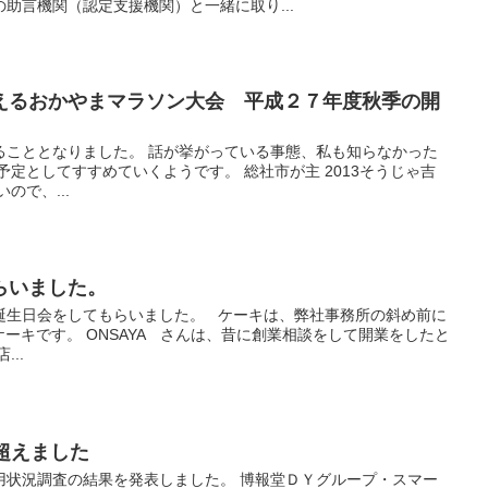
助言機関（認定支援機関）と一緒に取り...
えるおかやまマラソン大会 平成２７年度秋季の開
ることとなりました。 話が挙がっている事態、私も知らなかった
予定としてすすめていくようです。 総社市が主 2013そうじゃ吉
ので、...
らいました。
誕生日会をしてもらいました。 ケーキは、弊社事務所の斜め前に
ケーキです。 ONSAYA さんは、昔に創業相談をして開業をしたと
..
超えました
用状況調査の結果を発表しました。 博報堂ＤＹグループ・スマー