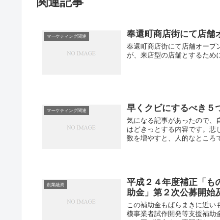
関連記事
奉還町商店街にて店舗
マーケティング関連
奉還町商店街にて店舗オープ
が、来店型の店舗とするため
早くクビにするべき５
マーケティング関連
気になる記事があったので、
はどきっとする内容です。悲
数を増やすと、人的なところで
平成２４年度補正「も
創業融資
助金」第２次公募開始
この補助金もばらまきに近い
模事業者試作開発等支援補助