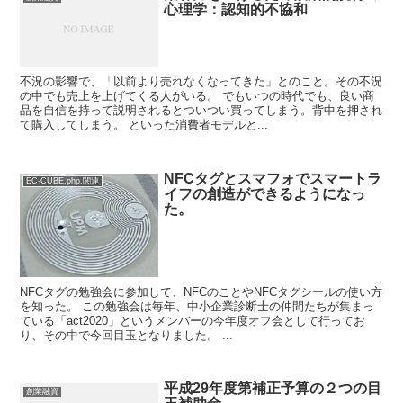
心理学：認知的不協和
不況の影響で、「以前より売れなくなってきた」とのこと。その不況
の中でも売上を上げてくる人がいる。 でもいつの時代でも、良い商
品を自信を持って説明されるとついつい買ってしまう。背中を押され
て購入してしまう。 といった消費者モデルと...
NFCタグとスマフォでスマートラ
EC-CUBE,php,関連
イフの創造ができるようになっ
た。
NFCタグの勉強会に参加して、NFCのことやNFCタグシールの使い方
を知った。 この勉強会は毎年、中小企業診断士の仲間たちが集まっ
ている「act2020」というメンバーの今年度オフ会として行ってお
り、その中で今回目玉となりました。 ...
平成29年度第補正予算の２つの目
創業融資