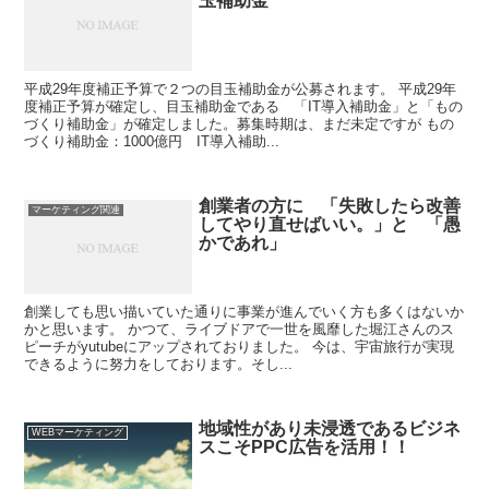
玉補助金
平成29年度補正予算で２つの目玉補助金が公募されます。 平成29年
度補正予算が確定し、目玉補助金である 「IT導入補助金」と「もの
づくり補助金」が確定しました。募集時期は、まだ未定ですが もの
づくり補助金：1000億円 IT導入補助...
創業者の方に 「失敗したら改善
マーケティング関連
してやり直せばいい。」と 「愚
かであれ」
創業しても思い描いていた通りに事業が進んでいく方も多くはないか
かと思います。 かつて、ライブドアで一世を風靡した堀江さんのス
ピーチがyutubeにアップされておりました。 今は、宇宙旅行が実現
できるように努力をしております。そし...
地域性があり未浸透であるビジネ
WEBマーケティング
スこそPPC広告を活用！！