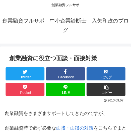
創業融資フルサポ
創業融資フルサポ 中小企業診断士 入矢和政のブロ
グ
創業融資に役立つ面談・面接対策
Twitter
Facebook
はてブ
Pocket
LINE
コピー
2013.09.07
創業融資をさまざまサポートしてきたのですが、
創業融資時で必ず必要な
面接・面談の対策
をこちらでまと