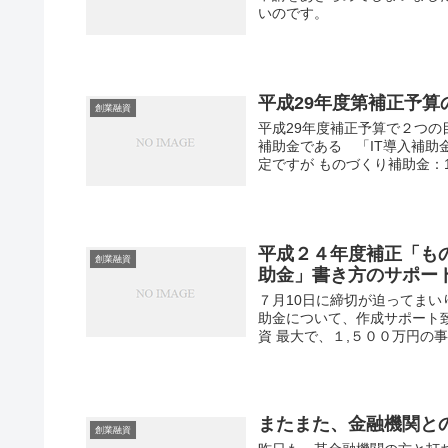
いのです。
平成29年度第補正予
創業融資
平成29年度補正予算で２つの
補助金である 「IT導入補
定ですが ものづくり補助金：10
平成２４年度補正「も
創業融資
助金」書き方のサポー
７月10日に締切が迫ってまい
助金について、作成サポート
資 最大で、１,５００万円の事
またまた、金融機関と
創業融資