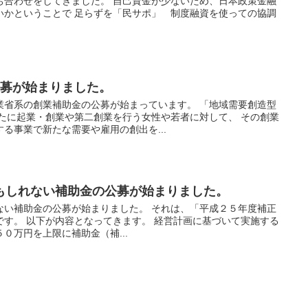
ち合わせをしてきました。 自己資金が少ないため、日本政策金融
いかということで 足らずを「民サポ」 制度融資を使っての協調
公募が始まりました。
業省系の創業補助金の公募が始まっています。 「地域需要創造型
らたに起業・創業や第二創業を行う女性や若者に対して、 その創業
る事業で新たな需要や雇用の創出を...
もしれない補助金の公募が始まりました。
ない補助金の公募が始まりました。 それは、「平成２５年度補正
です。 以下が内容となってきます。 経営計画に基づいて実施する
０万円を上限に補助金（補...