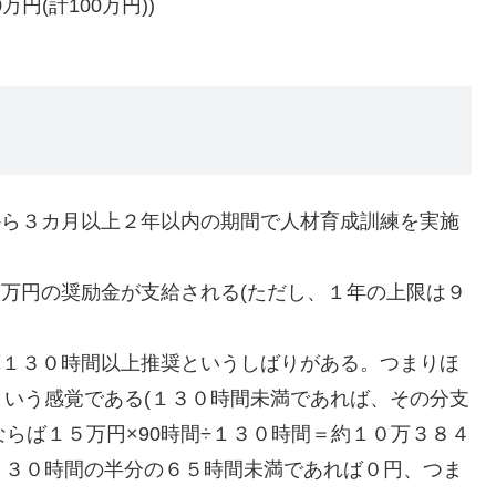
円(計100万円))
から３カ月以上２年以内の期間で人材育成訓練を実施
５万円の奨励金が支給される(ただし、１年の上限は９
算１３０時間以上推奨というしばりがある。つまりほ
いう感覚である(１３０時間未満であれば、その分支
らば１５万円×90時間÷１３０時間＝約１０万３８４
１３０時間の半分の６５時間未満であれば０円、つま