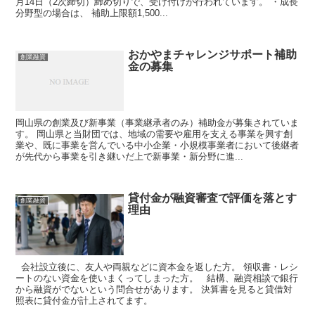
月14日（2次締切）締め切りで、受け付けが行われています。 ・成長
分野型の場合は、 補助上限額1,500...
おかやまチャレンジサポート補助
創業融資
金の募集
岡山県の創業及び新事業（事業継承者のみ）補助金が募集されていま
す。 岡山県と当財団では、地域の需要や雇用を支える事業を興す創
業や、既に事業を営んでいる中小企業・小規模事業者において後継者
が先代から事業を引き継いだ上で新事業・新分野に進...
貸付金が融資審査で評価を落とす
創業融資
理由
会社設立後に、友人や両親などに資本金を返した方。 領収書・レシ
ートのない資金を使いまくってしまった方。 結構、融資相談で銀行
から融資がでないという問合せがあります。 決算書を見ると貸借対
照表に貸付金が計上されてます。