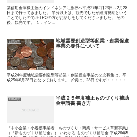
某信用金庫様主催のインドネシアに旅行へ平成27年2月23日～2月28
日まで行ってきました。 半分以上は、観光でしたが経済視察という
ことでしたのでJETROの方がお話しをしてくださいました。 その
後、観光です。 １．イン...
地域需要創造型等起業・創業促進
創業融資
事業の要件について
平成24年度地域需要創造型等起業・創業促進事業の２次募集は、平
成25年6月28日となっております。 〆切は、28日ですが・・・・・
平成２５年度補正ものづくり補助
創業融資
金申請書 書き方
『中小企業・小規模事業者 ものづくり・商業・サービス革新事業｣
（『新ものづくり補助金』） いわゆる ものづくり補助金 平成26年5