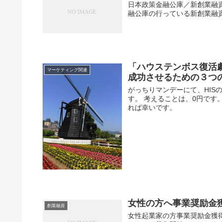
日本政策金融公庫／新創業融
融公庫の行っている新創業融
「ハウステンボス復活
マーケティング関連
成功させるための３つ
がっちりマンデーにて、HIS
す。 考えることは、0円です
れば幸いです。
女性の方へ事業奨励金
創業融資
女性起業家の方事業奨励金獲得