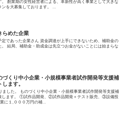
す。 創業期の女性経営者による、革新性が高く事業として大きな
ンを大募集しております。 ...
きらめた企業
予定であった企業さん 資金調達が上手にできないため、補助金の
た。 結局、補助金・助成金は先立つお金がないことには始まらな
のづくり中小企業・小規模事業者試作開発等支援補
トします。
りました。 ものづくり中小企業・小規模事業者試作開発等支援補
致します。 ①試作品開発、②試作品開発＋テスト販売、③設備投
業に１,０００万円の補...