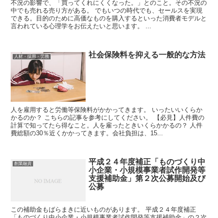
不況の影響で、「買ってくれにくくなった。」とのこと。その不況の
中でも売れる売り方がある。 でもいつの時代でも、セールスを実現
できる。目的のために高価なものを購入するといった消費者モデルと
言われている心理学をお伝えたいと思います。 ...
社会保険料を抑える一般的な方法
人材・採用・労務
人を雇用すると労働等保険料がかかってきます。 いったいいくらか
かるのか？ こちらの記事を参考にしてください。 【必見】人件費の
計算で知ってたら得なこと。人を雇ったときいくらかかるの？ 人件
費総額の30％近くかかってきます。会社負担は、15...
平成２４年度補正「ものづくり中
創業融資
小企業・小規模事業者試作開発等
支援補助金」第２次公募開始及び
公募
この補助金もばらまきに近いものがあります。 平成２４年度補正
「ものづくり中小企業・小規模事業者試作開発等支援補助金」の２次