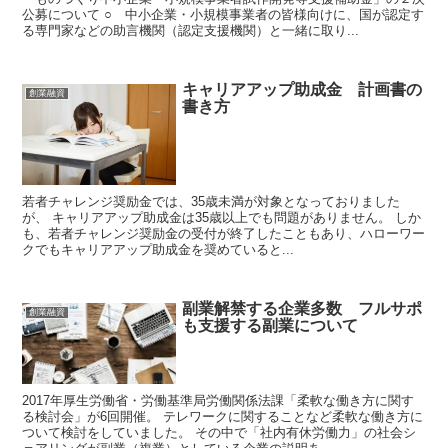
公募について ○ 中小企業・小規模事業者の皆様向けに、国が認定す
る専門家などの助言機関（認定支援機関）と一緒に取り...
キャリアアップ助成金 計画書の
創業融資
書き方
若者チャレンジ奨励金では、35歳未満が対象となっておりました
が、 キャリアアップ助成金は35歳以上でも問題がありません。 しか
も、若者チャレンジ奨励金の受付が終了したこともあり、ハローワー
クでもキャリアアップ助成金を奨めていると...
副業解禁する企業多数 フルサポ
創業融資
も支援する副業について
2017年厚生労働省・労働基準局労働関係法課「柔軟な働き方に関す
る検討会」が6回開催。 テレワークに関することなど柔軟な働き方に
ついて検討をしていました。 その中で「社内有休労働力」の社会シ