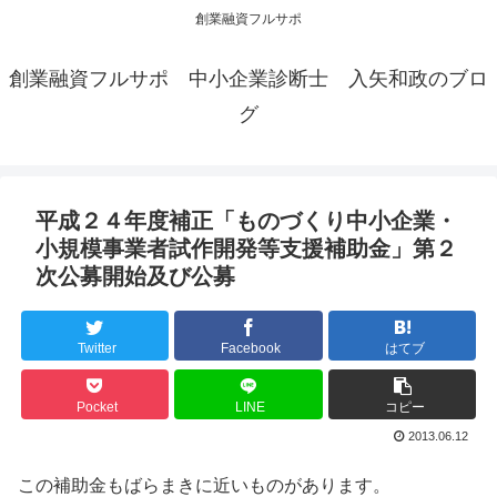
創業融資フルサポ
創業融資フルサポ 中小企業診断士 入矢和政のブロ
グ
平成２４年度補正「ものづくり中小企業・
小規模事業者試作開発等支援補助金」第２
次公募開始及び公募
Twitter
Facebook
はてブ
Pocket
LINE
コピー
2013.06.12
この補助金もばらまきに近いものがあります。