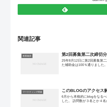
関連記事
第2回募集第二次締切
創業融資
25年8月12日に第2回募集
た補助金は100％通りました
このBLOGのアクセス
マーケティング関連
6月から本格的にblogをな
した。 訪問数が３名とか４名