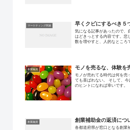
早くクビにするべき５
マーケティング関連
気になる記事があったので、
はどきっとする内容です。悲
数を増やすと、人的なところで
モノを売るな、体験を
創業融資
モノが売れてる時代は何を売
ても喜ばれない。 そして、
のヒントになれば幸いです。
創業補助金の返済につ
創業融資
各都道府県が窓口となる創業